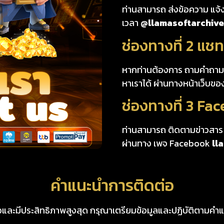
ท่านสามารถ ส่งข้อความ แจ้
เวลา
@llamasoftarchive
ช่องทางที่ 2 แช
หากท่านต้องการ ถามคำถาม
หาเราได้ ผ่านทางหน้าเว็บขอ
ช่องทางที่ 3 Fa
ท่านสามารถ ติดตามข่าวสาร 
ผ่านทาง เพจ Facebook
ll
คำแนะนำการติดต่อ
็วและมีประสิทธิภาพสูงสุด กรุณาเตรียมข้อมูลและปฏิบัติตามคำแ