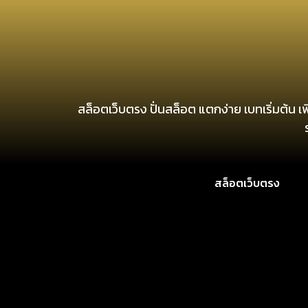
สล็อตเว็บตรง ปั่นสล็อต แตกง่าย เบทเริ่มต้น เ
สล็อตเว็บตรง