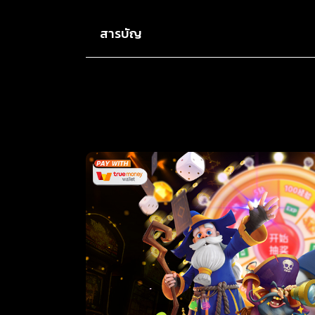
สารบัญ