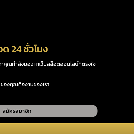
ด 24 ชั่วโมง
ด้ หากคุณกำลังมองหาเว็บสล็อตออนไลน์ที่ตรงใจ
อใจของคุณคืองานของเรา!
สมัครสมาชิก