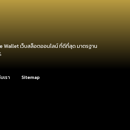
rue Wallet
เว็บสล็อตออนไลน์ ที่ดีที่สุด
มาตรฐาน
%
กับเรา
Sitemap