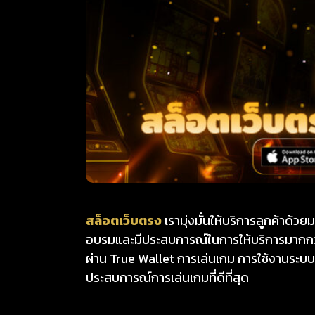
สล็อตเว็บตรง
เรามุ่งมั่นให้บริการลูกค้าด
อบรมและมีประสบการณ์ในการให้บริการมากกว่า
ผ่าน True Wallet การเล่นเกม การใช้งานระบบ 
ประสบการณ์การเล่นเกมที่ดีที่สุด