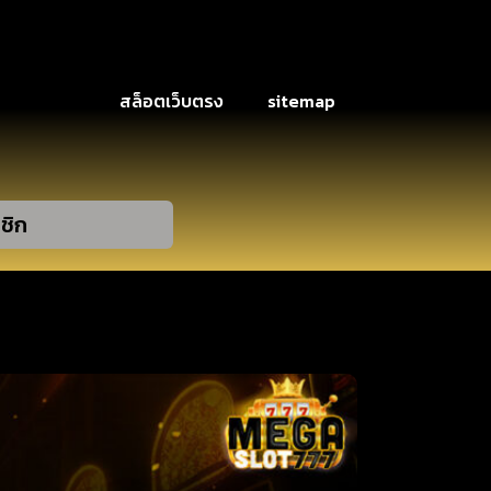
สล็อตเว็บตรง
sitemap
ชิก