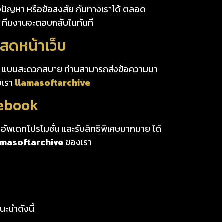
งปัญหา หรือข้อสงสัย กับทางเราได้ ตลอด
ทีมงานจะตอบกลับในทันที
ทสดหน้าเว็บ
 แบบสะดวกสบาย ท่านสามารถส่งข้อความมา
งเรา
llamasoftarchive
cebook
อัพเดทโปรโมชั่น และรับสิทธิพิเศษมากมาย ได้
amasoftarchive
ของเรา
นะนำดังนี้