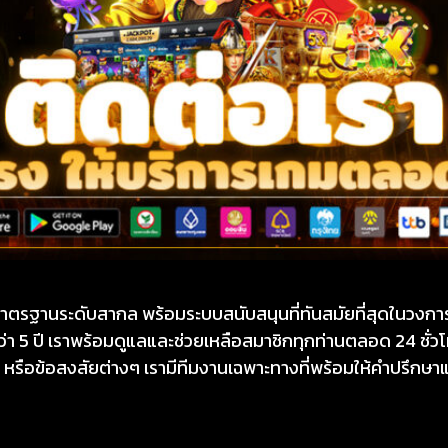
้วยมาตรฐานระดับสากล พร้อมระบบสนับสนุนที่ทันสมัยที่สุดในวงก
 5 ปี เราพร้อมดูแลและช่วยเหลือสมาชิกทุกท่านตลอด 24 ชั่วโม
หรือข้อสงสัยต่างๆ เรามีทีมงานเฉพาะทางที่พร้อมให้คำปรึกษาแล