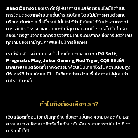
สล็อตเว็บตรง
ของเรา คือผู้ให้บริการเกมสล็อตออนไลน์ที่ดำเนิน
การโดยตรงจากค่ายเกมชั้นนำระดับโลก โดยไม่มีการผ่านตัวแทน
หรือเอเย่นต์ใด ๆ สิ่งนี้ช่วยให้มั่นใจได้ว่าผู้เล่นจะได้รับประสบการณ์
การเล่นที่ยุติธรรม และปลอดภัยที่สุด นอกจากนี้ เรายังได้รับใบรับ
รองมาตรฐานจากองค์กรตรวจสอบเกมระดับสากล ซึ่งการันตีว่าเกม
ทุกเกมของเรามีคุณภาพและไม่มีการล็อกผล
เรามีพันธมิตรค่ายเกมระดับโลกที่หลากหลาย เช่น
PG Soft,
Pragmatic Play, Joker Gaming, Red Tiger, CQ9 และอีก
มากมาย
เกมสล็อตที่เราคัดสรรมาล้วนเป็นเกมที่ได้รับความนิยมสูง
มีฟีเจอร์ที่น่าสนใจ และมีโบนัสที่แตกง่าย ช่วยเพิ่มโอกาสให้ผู้เล่นทำ
กำไรได้มากขึ้น
ทำไมถึงต้องเลือกเรา?
เว็บสล็อตที่ตอบโจทย์ในทุกด้าน ทั้งความมั่นคง ความปลอดภัย และ
ความสนุก สมัครสมาชิกวันนี้ แล้วมาสัมผัสประสบการณ์ใหม่ ๆ ที่เรา
เตรียมไว้ให้!