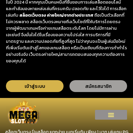
ในปี 2024 นี้ หากคุณเป็นคนหนึ่งที่ชื่นชอบการเล่นสล็อตออนไลน์
และกำลังมองหาแหล่งเล่นที่ครบครัน ปลอดภัย และไว้ใจได้ การเลือก
เล่นกับ
สล็อตเว็บตรง ค่ายใหญ่จากต่างประเทศ
ถือเป็นตัวเลือกที่
ไม่ควรพลาด สล็อตเว็บตรงหมายถึงเว็บไซต์ที่ให้บริการโดยตรง
จากผู้พัฒนาเกมหรือค่ายเกมสล็อตระดับโลก โดยไม่มีการผ่าน
เอเย่นต์ จึงมั่นใจได้ในเรื่องของความโปร่งใส การบริการที่มี
มาตรฐาน และความปลอดภัยที่สูงที่สุด ไม่ว่าคุณจะเป็นผู้เล่นมือใหม่
ที่เพิ่งเริ่มต้นเข้าสู่โลกของเกมสล็อต หรือเป็นเซียนที่ต้องการทำกำไร
อย่างจริงจัง เว็บตรงค่ายใหญ่สามารถตอบสนองทุกความต้องการ
ของคุณได้
เข้าสู่ระบบ
สมัครสมาชิก
สล็อตเว็บตรง ปั่นสล็อต แตกง่าย เบทเริ่มต้น เพียง 1 บาท เล่นเกม PG