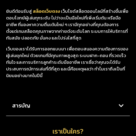
ยินดีต้อนรับสู่
สล็อตเว็บตรง
เว็บไซต์สล็อตออนไลน์ที่สร้างขึ้นเพื่อ
ตอบโจทย์ผู้เล่นทุกระดับ ไม่ว่าจะเป็นมือใหม่ที่เพิ่งเริ่มต้น หรือมือ
อาชีพ ที่มองหาความตื่นเต้นใหม่ ๆ เรามีทุกอย่างที่คุณต้องการ
ตั้งแต่เกมสล็อตคุณภาพจากค่ายดังระดับโลก ระบบการให้บริการที่
ทันสมัย ปลอดภัย มั่นคง และโปร่งใสที่สุด
เว็บของเราได้รับการออกแบบมา เพื่อตอบสนองความต้องการของ
ผู้เล่นยุคใหม่ ด้วยเกมที่มีคุณภาพสูงสุด ระบบฝาก-ถอน ที่รวดเร็ว
ทันใจ และการบริการลูกค้าระดับมืออาชีพ เราเชื่อว่าคุณจะได้รับ
ประสบการณ์การเล่นที่ดีที่สุด และนี่คือเหตุผลว่า ทำไมเราถึงเป็นที่
นิยมอย่างมากในปีนี้
สารบัญ
เราเป็นใคร?